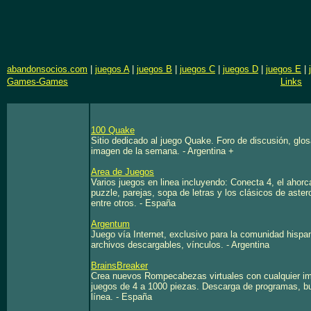
abandonsocios.com
|
juegos A
|
juegos B
|
juegos C
|
juegos D
|
juegos E
|
Games-Games
Links
100 Quake
Sitio dedicado al juego Quake. Foro de discusión, glosa
imagen de la semana. - Argentina +
Area de Juegos
Varios juegos en linea incluyendo: Conecta 4, el ahorca
puzzle, parejas, sopa de letras y los clásicos de aster
entre otros. - España
Argentum
Juego vía Internet, exclusivo para la comunidad hisp
archivos descargables, vínculos. - Argentina
BrainsBreaker
Crea nuevos Rompecabezas virtuales con cualquier ima
juegos de 4 a 1000 piezas. Descarga de programas, 
línea. - España