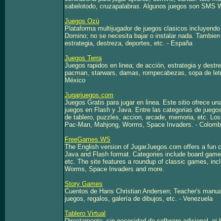
sabelotodo, cruzapalabras. Algunos juegos son SMS
Juegos Ozú
Plataforma multijugador de juegos clasicos incluyend
Domino; no se necesita bajar o instalar nada. Tambien
estrategia, destreza, deportes, etc. - España
Juegos Terra
Juegos rapidos en linea; de acción, estrategia y dest
pacman, starwars, damas, rompecabezas, sopa de letra
México
Jugarjuegos.com
Juegos Gratis para jugar en linea. Este sitio ofrece un
juegos en Flash y Java. Entre las categorias de juegos
de tablero, puzzles, accion, arcade, memoria, etc. Lo
Pac-Man, Mahjong, Worms, Space Invaders. - Colomb
FreeGames.WS
The English version of JugarJuegos.com offers a fun c
Java and Flash format. Categories include board games
etc. The site features a roundup of classic games, in
Worms, Space Invaders and more.
Story Games
Cuentos de Hans Christian Andersen; Teacher's manual
juegos, regalos, galería de dibujos, etc. - Venezuela
Tablero Virtual
Directamente, sin necesidad de software adicional, ni